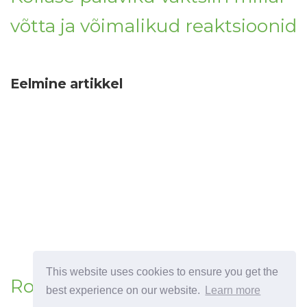
võtta ja võimalikud reaktsioonid
Eelmine artikkel
This website uses cookies to ensure you get the
Rotaviiruse vaktsiin
best experience on our website.
Learn more