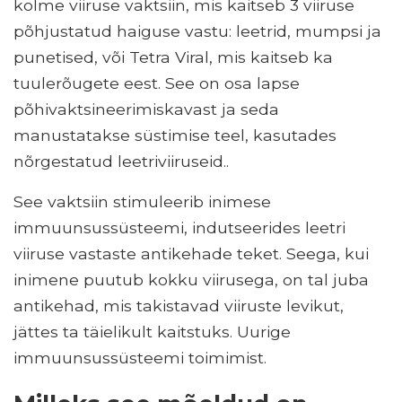
kolme viiruse vaktsiin, mis kaitseb 3 viiruse
põhjustatud haiguse vastu: leetrid, mumpsi ja
punetised, või Tetra Viral, mis kaitseb ka
tuulerõugete eest. See on osa lapse
põhivaktsineerimiskavast ja seda
manustatakse süstimise teel, kasutades
nõrgestatud leetriviiruseid..
See vaktsiin stimuleerib inimese
immuunsussüsteemi, indutseerides leetri
viiruse vastaste antikehade teket. Seega, kui
inimene puutub kokku viirusega, on tal juba
antikehad, mis takistavad viiruste levikut,
jättes ta täielikult kaitstuks. Uurige
immuunsussüsteemi toimimist.