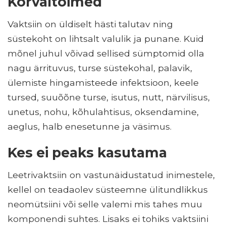
Kõrvaltoimed
Vaktsiin on üldiselt hästi talutav ning
süstekoht on lihtsalt valulik ja punane. Kuid
mõnel juhul võivad sellised sümptomid olla
nagu ärrituvus, turse süstekohal, palavik,
ülemiste hingamisteede infektsioon, keele
tursed, suuõõne turse, isutus, nutt, närvilisus,
unetus, nohu, kõhulahtisus, oksendamine,
aeglus, halb enesetunne ja väsimus.
Kes ei peaks kasutama
Leetrivaktsiin on vastunäidustatud inimestele,
kellel on teadaolev süsteemne ülitundlikkus
neomütsiini või selle valemi mis tahes muu
komponendi suhtes. Lisaks ei tohiks vaktsiini