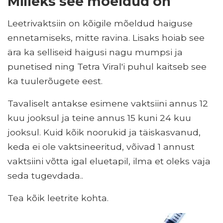
Milleks see mõeldud on
Leetrivaktsiin on kõigile mõeldud haiguse
ennetamiseks, mitte ravina. Lisaks hoiab see
ära ka selliseid haigusi nagu mumpsi ja
punetised ning Tetra Viral'i puhul kaitseb see
ka tuulerõugete eest.
Tavaliselt antakse esimene vaktsiini annus 12
kuu jooksul ja teine ​​annus 15 kuni 24 kuu
jooksul. Kuid kõik noorukid ja täiskasvanud,
keda ei ole vaktsineeritud, võivad 1 annust
vaktsiini võtta igal eluetapil, ilma et oleks vaja
seda tugevdada..
Tea kõik leetrite kohta.