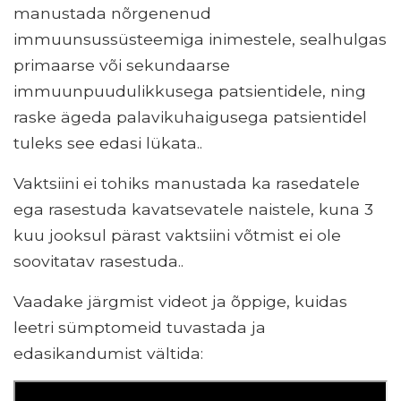
manustada nõrgenenud
immuunsussüsteemiga inimestele, sealhulgas
primaarse või sekundaarse
immuunpuudulikkusega patsientidele, ning
raske ägeda palavikuhaigusega patsientidel
tuleks see edasi lükata..
Vaktsiini ei tohiks manustada ka rasedatele
ega rasestuda kavatsevatele naistele, kuna 3
kuu jooksul pärast vaktsiini võtmist ei ole
soovitatav rasestuda..
Vaadake järgmist videot ja õppige, kuidas
leetri sümptomeid tuvastada ja
edasikandumist vältida: