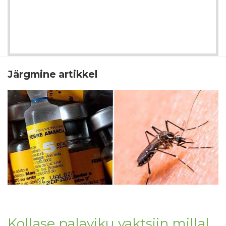
Järgmine artikkel
Kollase palaviku vaktsiin millal