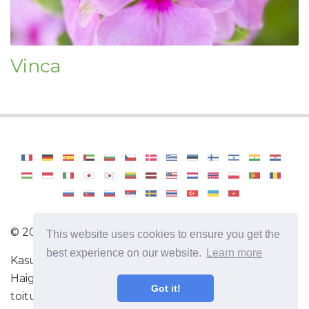
Vinca
©
2026
OdysseeDuBienEtre
This website uses cookies to ensure you get the
best experience on our website.
Learn more
Kasulik teave ja näpunäited tervisliku eluviisi kohta.
Haiguste sümptomid, haigused ja nende ravi. Õige
Got it!
toitumise retseptid.