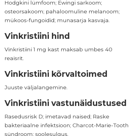
Hodgkini lümfoom; Ewingi sarkoom;
osteorsakoom; pahaloomuline melanoom;
mükoos-fungoidid; munasarja kasvaja.
Vinkristiini hind
Vinkristiini 1 mg kast maksab umbes 40
reaisrit.
Vinkristiini kõrvaltoimed
Juuste väljalangemine.
Vinkristiini vastunäidustused
Rasedusrisk D; imetavad naised; Raske
bakteriaalne infektsioon; Charcot-Marie-Tooth
sündroom; soolesulgus.