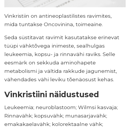
Vinkristiin on antineoplastilistes ravimites,
mida tuntakse Oncovinina, toimeaine.
Seda süstitavat ravimit kasutatakse erinevat
tüüpi vähktõvega inimeste, sealhulgas
leukeemia, kopsu- ja rinnavähi raviks. Selle
eesmärk on sekkuda aminohapete
metabolismi ja vältida rakkude jagunemist,
vähendades vähi leviku tõenäosust kehas.
Vinkristiini näidustused
Leukeemia; neuroblastoom; Wilmsi kasvaja;
Rinnavähk; kopsuvähk; munasarjavähk;
emakakaelavähk; kolorektaalne vähk;