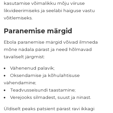
kasutamise võimalikku mõju viiruse
likvideerimiseks ja seeläbi haiguse vastu
võitlemiseks.
Paranemise märgid
Ebola paranemise märgid võivad ilmneda
mõne nädala pärast ja need hõlmavad
tavaliselt järgmist:
Vähenenud palavik;
Oksendamise ja kõhulahtisuse
vähendamine;
Teadvusseisundi taastamine;
Verejooks silmadest, suust ja ninast.
Üldiselt peaks patsient pärast ravi ikkagi