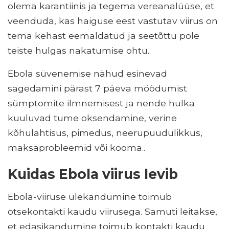
olema karantiinis ja tegema vereanalüüse, et
veenduda, kas haiguse eest vastutav viirus on
tema kehast eemaldatud ja seetõttu pole
teiste hulgas nakatumise ohtu..
Ebola süvenemise nähud esinevad
sagedamini pärast 7 päeva möödumist
sümptomite ilmnemisest ja nende hulka
kuuluvad tume oksendamine, verine
kõhulahtisus, pimedus, neerupuudulikkus,
maksaprobleemid või kooma..
Kuidas Ebola viirus levib
Ebola-viiruse ülekandumine toimub
otsekontakti kaudu viirusega. Samuti leitakse,
et edasikandumine toimub kontakti kaudu