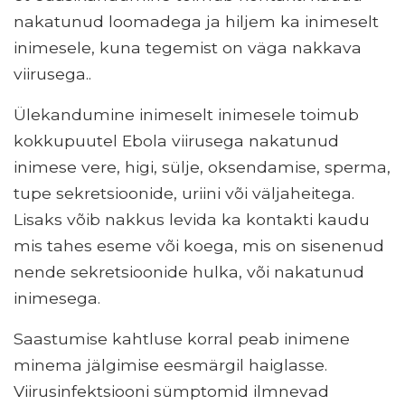
nakatunud loomadega ja hiljem ka inimeselt
inimesele, kuna tegemist on väga nakkava
viirusega..
Ülekandumine inimeselt inimesele toimub
kokkupuutel Ebola viirusega nakatunud
inimese vere, higi, sülje, oksendamise, sperma,
tupe sekretsioonide, uriini või väljaheitega.
Lisaks võib nakkus levida ka kontakti kaudu
mis tahes eseme või koega, mis on sisenenud
nende sekretsioonide hulka, või nakatunud
inimesega.
Saastumise kahtluse korral peab inimene
minema jälgimise eesmärgil haiglasse.
Viirusinfektsiooni sümptomid ilmnevad