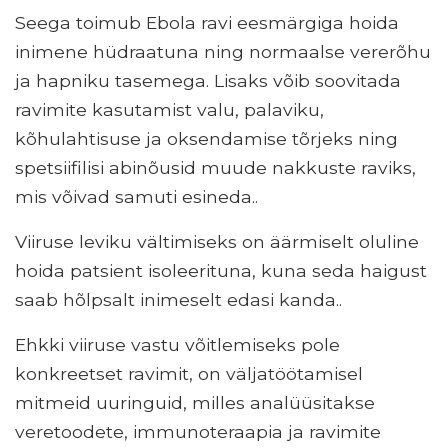
Seega toimub Ebola ravi eesmärgiga hoida
inimene hüdraatuna ning normaalse vererõhu
ja hapniku tasemega. Lisaks võib soovitada
ravimite kasutamist valu, palaviku,
kõhulahtisuse ja oksendamise tõrjeks ning
spetsiifilisi abinõusid muude nakkuste raviks,
mis võivad samuti esineda..
Viiruse leviku vältimiseks on äärmiselt oluline
hoida patsient isoleerituna, kuna seda haigust
saab hõlpsalt inimeselt edasi kanda..
Ehkki viiruse vastu võitlemiseks pole
konkreetset ravimit, on väljatöötamisel
mitmeid uuringuid, milles analüüsitakse
veretoodete, immunoteraapia ja ravimite