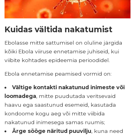
Kuidas vältida nakatumist
Ebolasse mitte sattumisel on oluline järgida
kõiki Ebola viiruse ennetamise juhiseid, kui
viibite kohtades epideemia perioodidel.
Ebola ennetamise peamised vormid on:
Vältige kontakti nakatunud inimeste või
loomadega
, mitte puudutada veritsevaid
haavu ega saastunud esemeid, kasutada
kondoome kogu aeg või mitte viibida
nakatunud inimesega samas ruumis;
Ärge sööge näritud puuvilju
, kuna need