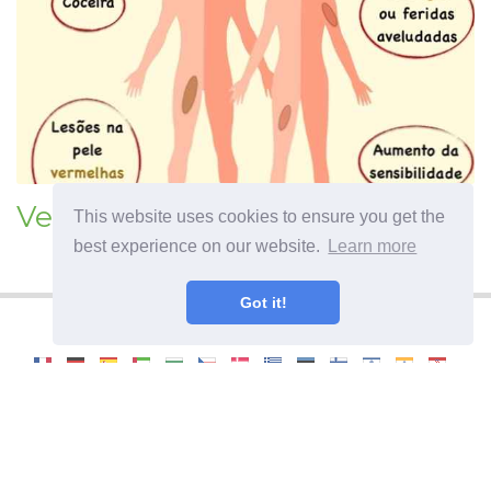
Verrukoosse nevuse ravi
This website uses cookies to ensure you get the
best experience on our website.
Learn more
Got it!
©
2026
OdysseeDuBienEtre