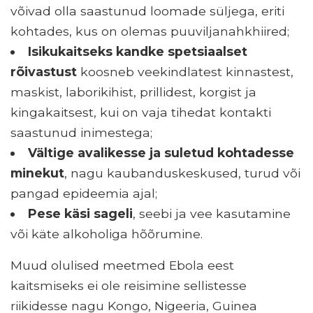
võivad olla saastunud loomade süljega, eriti
kohtades, kus on olemas puuviljanahkhiired;
Isikukaitseks kandke spetsiaalset
rõivastust
koosneb veekindlatest kinnastest,
maskist, laborikihist, prillidest, korgist ja
kingakaitsest, kui on vaja tihedat kontakti
saastunud inimestega;
Vältige avalikesse ja suletud kohtadesse
minekut
, nagu kaubanduskeskused, turud või
pangad epideemia ajal;
Pese käsi sageli
, seebi ja vee kasutamine
või käte alkoholiga hõõrumine.
Muud olulised meetmed Ebola eest
kaitsmiseks ei ole reisimine sellistesse
riikidesse nagu Kongo, Nigeeria, Guinea