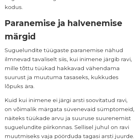
kodus.
Paranemise ja halvenemise
märgid
Suguelundite tüügaste paranemise nähud
ilmnevad tavaliselt siis, kui inimene järgib ravi,
mille tõttu tüükad hakkavad vähendama
suurust ja muutuma tasaseks, kukkudes
lõpuks ära.
Kuid kui inimene ei järgi arsti soovitatud ravi,
on võimalik märgata süvenevaid sümptomeid,
näiteks tüükade arvu ja suuruse suurenemist
suguelundite piirkonnas. Sellisel juhul on ravi
muutmiseks vaja pöörduda tagasi arsti juurde.