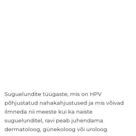
Suguelundite tüügaste, mis on HPV
põhjustatud nahakahjustused ja mis võivad
ilmneda nii meeste kui ka naiste
suguelunditel, ravi peab juhendama
dermatoloog, günekoloog või uroloog.