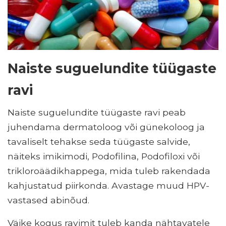
Naiste suguelundite tüügaste
ravi
Naiste suguelundite tüügaste ravi peab
juhendama dermatoloog või günekoloog ja
tavaliselt tehakse seda tüügaste salvide,
näiteks imikimodi, Podofilina, Podofiloxi või
trikloroäädikhappega, mida tuleb rakendada
kahjustatud piirkonda. Avastage muud HPV-
vastased abinõud.
Väike kogus ravimit tuleb kanda nähtavatele