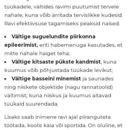
tüükadele, vältides ravimi puutumist tervele
nahale, kuna võib ärritada tervislikke kudesid.
Ravi efektiivsuse tagamiseks peaksid naised:
Vältige suguelundite piirkonna
epileerimist,
eriti habemenuga kasutades, et
mitte nahale haiget teha;
Vältige kitsaste pükste kandmist
, kuna
kuumus võib põhjustada tüükade levikut;
Vältige basseini minemist
ja saunades
ning niiskete objektide (nagu rannatoolid)
vältimist, kuna niiskus ja kuumus aitavad
tüükaid suurendada.
Lisaks saab inimene ravi ajal piiranguteta
töötada, koolis käia või sportida. On oluline, et