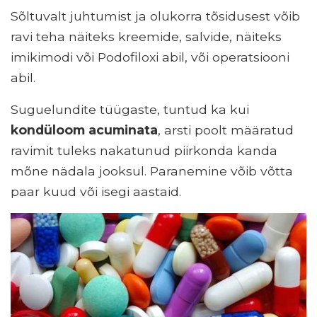
Sõltuvalt juhtumist ja olukorra tõsidusest võib
ravi teha näiteks kreemide, salvide, näiteks
imikimodi või Podofiloxi abil, või operatsiooni
abil.
Suguelundite tüügaste, tuntud ka kui
kondüloom acuminata
, arsti poolt määratud
ravimit tuleks nakatunud piirkonda kanda
mõne nädala jooksul. Paranemine võib võtta
paar kuud või isegi aastaid.