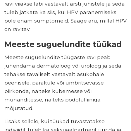
ravi viiakse läbi vastavalt arsti juhistele ja seda
tuleb jätkata ka siis, kui HPV paranemiseks
pole enam sümptomeid. Saage aru, millal HPV
on ravitav.
Meeste suguelundite tüükad
Meeste suguelundite tüügaste ravi peab
juhendama dermatoloog või uroloog ja seda
tehakse tavaliselt vastavalt asukohale
peenisele, pärakule või ümbritsevasse
piirkonda, näiteks kubemesse või
munanditesse, näiteks podofülliiniga.
mõjutatud.
Lisaks sellele, kui tüükad tuvastatakse
indiviidil, tuleb ka seksuaalpartnerit uurida ja