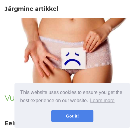
Järgmine artikkel
This website uses cookies to ensure you get the
Vulvovaginiidi ravi
best experience on our website.
Learn more
Got it!
Eelmine artikkel