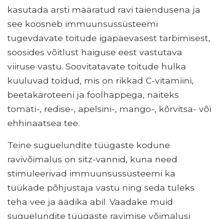
kasutada arsti määratud ravi täiendusena ja
see koosneb immuunsussüsteemi
tugevdavate toitude igapäevasest tarbimisest,
soosides võitlust haiguse eest vastutava
viiruse vastu. Soovitatavate toitude hulka
kuuluvad toidud, mis on rikkad C-vitamiini,
beetakaroteeni ja foolhappega, näiteks
tomati-, redise-, apelsini-, mango-, kõrvitsa- või
ehhinaatsea tee.
Teine suguelundite tüügaste kodune
ravivõimalus on sitz-vannid, kuna need
stimuleerivad immuunsussüsteemi ka
tüükade põhjustaja vastu ning seda tuleks
teha vee ja äädika abil. Vaadake muid
suguelundite tüügaste ravimise võimalusi