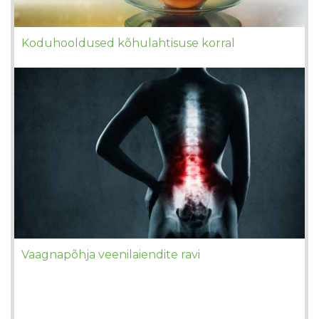
Koduhooldused kõhulahtisuse korral
Vaagnapõhja veenilaiendite ravi