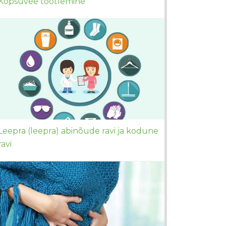
Kopsuvee töötlemine
Leepra (leepra) abinõude ravi ja kodune
ravi