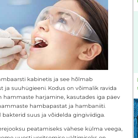
mbaarsti kabinetis ja see hõlmab
 ja suuhügieeni. Kodus on võimalik ravida
on hammaste harjamine, kasutades iga päev
 hammaste hambapastat ja hambaniiti.
bakterid suus ja võidelda gingiviidiga.
erejooksu peatamiseks vähese külma veega,
 igeme uuesti veritsemise vältimiseks on