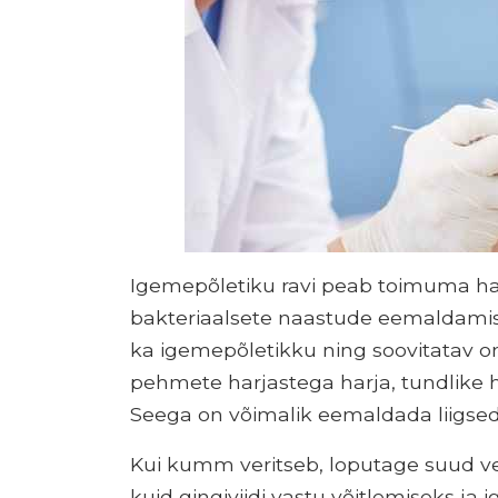
Igemepõletiku ravi peab toimuma ha
bakteriaalsete naastude eemaldamist
ka igemepõletikku ning soovitatav 
pehmete harjastega harja, tundlike
Seega on võimalik eemaldada liigsed 
Kui kumm veritseb, loputage suud v
kuid gingiviidi vastu võitlemiseks ja