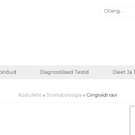
binõud
Diagnostilised Testid
Dieet Ja
Koduleht
»
Stomatoloogia
» Gingiviidi ravi