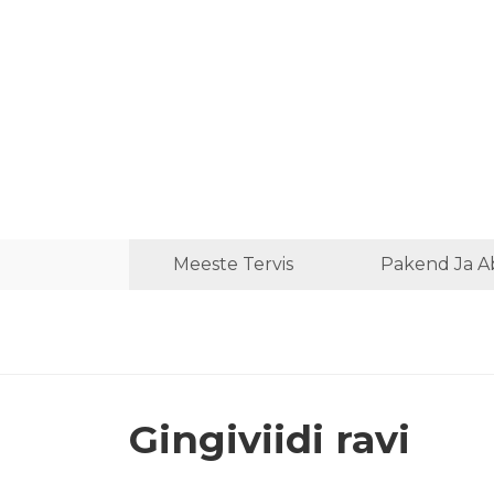
Meeste Tervis
Pakend Ja A
Gingiviidi ravi