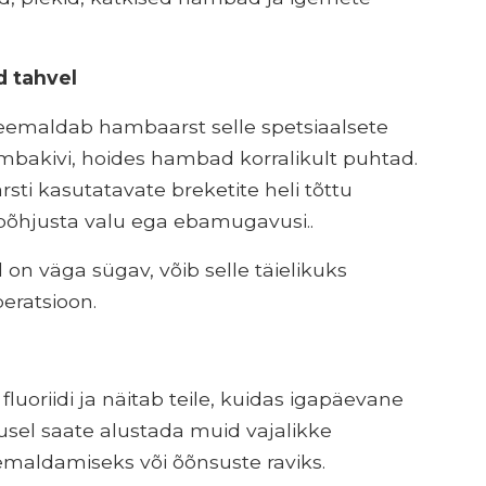
 tahvel
 eemaldab hambaarst selle spetsiaalsete
bakivi, hoides hambad korralikult puhtad.
i kasutatavate breketite heli tõttu
 põhjusta valu ega ebamugavusi..
 on väga sügav, võib selle täielikuks
eratsioon.
luoriidi ja näitab teile, kuidas igapäevane
sel saate alustada muid vajalikke
maldamiseks või õõnsuste raviks.