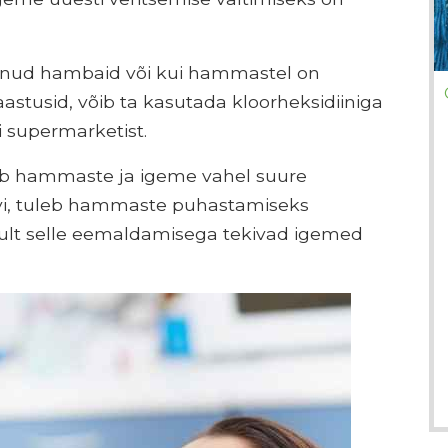
unud hambaid või kui hammastel on
astusid, võib ta kasutada kloorheksidiiniga
i supermarketist.
ab hammaste ja igeme vahel suure
i, tuleb hammaste puhastamiseks
nult selle eemaldamisega tekivad igemed