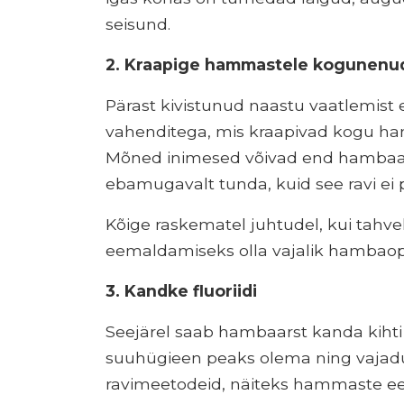
seisund.
2. Kraapige hammastele kogunenud
Pärast kivistunud naastu vaatlemist
vahenditega, mis kraapivad kogu ham
Mõned inimesed võivad end hambaarst
ebamugavalt tunda, kuid see ravi ei
Kõige raskematel juhtudel, kui tahvel
eemaldamiseks olla vajalik hambaop
3. Kandke fluoriidi
Seejärel saab hambaarst kanda kihti f
suuhügieen peaks olema ning vajadu
ravimeetodeid, näiteks hammaste ee