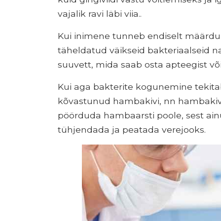
vajalik ravi läbi viia..
Kui inimene tunneb endiselt määrd
täheldatud väikseid bakteriaalseid na
suuvett, mida saab osta apteegist võ
Kui aga bakterite kogunemine tekit
kõvastunud hambakivi, nn hambakiv
pöörduda hambaarsti poole, sest ai
tühjendada ja peatada verejooks.