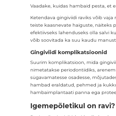
Vaadake, kuidas hambaid pesta, et e
Ketendava gingiviidi raviks võib vaja
teiste kaasnevate haiguste, näiteks 
efektiivseks lahenduseks olla salvi k
võib soovitada ka suu kaudu manust
Gingiviidi komplikatsioonid
Suurim komplikatsioon, mida gingivii
nimetatakse periodontiidiks, arenemi
sügavamatesse osadesse, mõjutades h
hambad eraldatud, pehmed ja kukkuva
hambaimplantaati panna ega protee
Igemepõletikul on ravi?