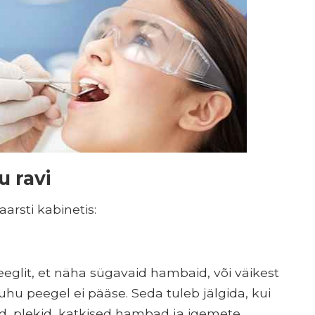
u ravi
aarsti kabinetis:
eglit, et näha sügavaid hambaid, või väikest
u peegel ei pääse. Seda tuleb jälgida, kui
d, plekid, katkised hambad ja igemete