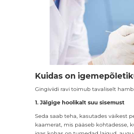
Kuidas on igemepõletik
Gingiviidi ravi toimub tavaliselt hamb
1. Jälgige hoolikalt suu sisemust
Seda saab teha, kasutades väikest pe
kaamerat, mis pääseb kohtadesse, kuh
igas kohas on tumedad laigud, augu