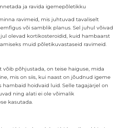
nnetada ja ravida igemepõletikku
 minna ravimeid, mis juhtuvad tavaliselt
pemfigus või samblik planus. Sel juhul võivad
ujul olevad kortikosteroidid, kuid hambaarst
amiseks muid põletikuvastaseid ravimeid.
t võib põhjustada, on teise haiguse, mida
ne, mis on siis, kui naast on jõudnud igeme
ambaid hoidvaid luid. Selle tagajärjel on
d ning alati ei ole võimalik
se kasutada.