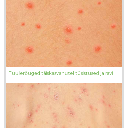
Tuulerõuged täiskasvanutel tüsistused ja ravi