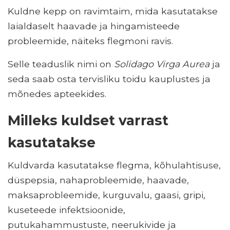
Kuldne kepp on ravimtaim, mida kasutatakse
laialdaselt haavade ja hingamisteede
probleemide, näiteks flegmoni ravis.
Selle teaduslik nimi on
Solidago Virga Aurea
ja
seda saab osta tervisliku toidu kauplustes ja
mõnedes apteekides.
Milleks kuldset varrast
kasutatakse
Kuldvarda kasutatakse flegma, kõhulahtisuse,
düspepsia, nahaprobleemide, haavade,
maksaprobleemide, kurguvalu, gaasi, gripi,
kuseteede infektsioonide,
putukahammustuste, neerukivide ja