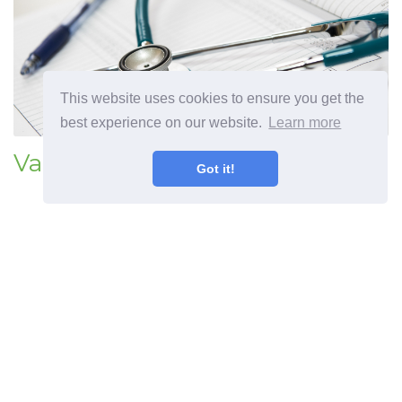
This website uses cookies to ensure you get the
best experience on our website.
Learn more
Varfariin (kumadiin)
Got it!
Eelmine artikkel