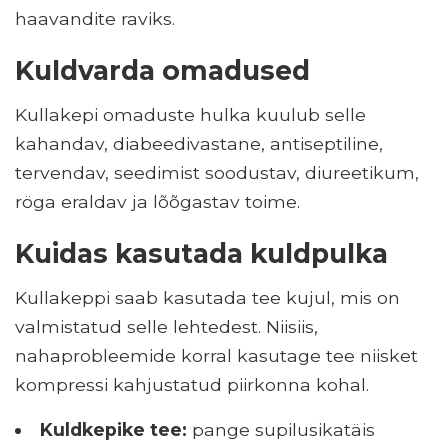
haavandite raviks.
Kuldvarda omadused
Kullakepi omaduste hulka kuulub selle
kahandav, diabeedivastane, antiseptiline,
tervendav, seedimist soodustav, diureetikum,
röga eraldav ja lõõgastav toime.
Kuidas kasutada kuldpulka
Kullakeppi saab kasutada tee kujul, mis on
valmistatud selle lehtedest. Niisiis,
nahaprobleemide korral kasutage tee niisket
kompressi kahjustatud piirkonna kohal.
Kuldkepike tee:
pange supilusikatäis