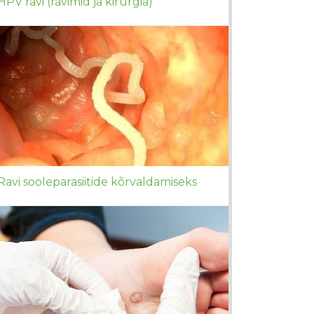
HPV ravi (ravimid ja kirurgia)
Ravi sooleparasiitide kõrvaldamiseks