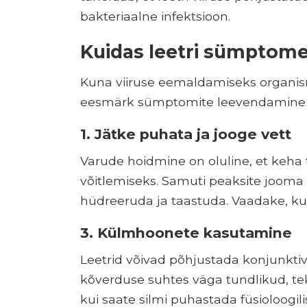
bakteriaalne infektsioon.
Kuidas leetri sümptom
Kuna viiruse eemaldamiseks organism
eesmärk sümptomite leevendamine 
1. Jätke puhata ja jooge vett
Varude hoidmine on oluline, et keha t
võitlemiseks. Samuti peaksite jooma 
hüdreeruda ja taastuda. Vaadake, kui
3. Külmhoonete kasutamine
Leetrid võivad põhjustada konjunktivii
kõverduse suhtes väga tundlikud, tek
kui saate silmi puhastada füsioloogil