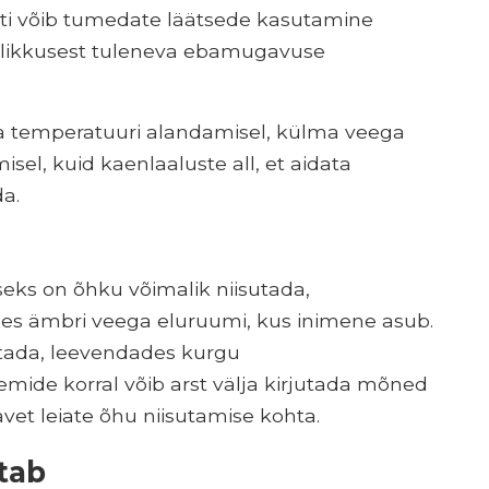
uti võib tumedate läätsede kasutamine
ndlikkusest tuleneva ebamugavuse
a temperatuuri alandamisel, külma veega
sel, kuid kaenlaaluste all, et aidata
da.
ks on õhku võimalik niisutada,
ades ämbri veega eluruumi, kus inimene asub.
itada, leevendades kurgu
ide korral võib arst välja kirjutada mõned
eavet leiate õhu niisutamise kohta.
tab