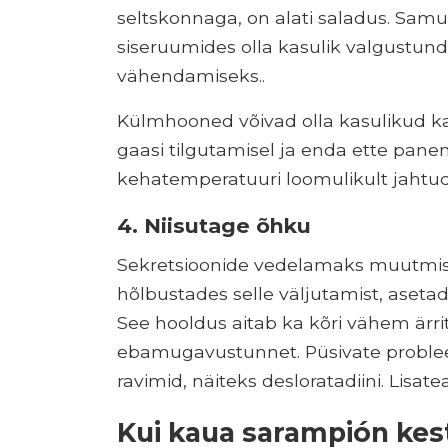
seltskonnaga, on alati saladus. Sam
siseruumides olla kasulik valgustu
vähendamiseks..
Külmhooned võivad olla kasulikud k
gaasi tilgutamisel ja enda ette panemi
kehatemperatuuri loomulikult jahtu
4. Niisutage õhku
Sekretsioonide vedelamaks muutmise
hõlbustades selle väljutamist, aset
See hooldus aitab ka kõri vähem ärr
ebamugavustunnet. Püsivate probleem
ravimid, näiteks desloratadiini. Lisat
Kui kaua sarampión kes