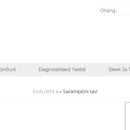
binõud
Diagnostilised Testid
Dieet Ja
Koduleht
»
» Sarampióni ravi