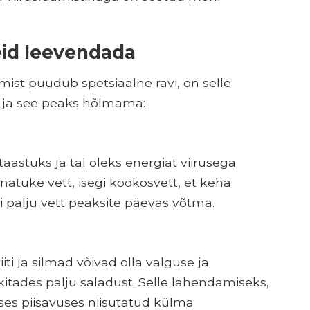
eid leevendada
ist puudub spetsiaalne ravi, on selle
ja see peaks hõlmama:
aastuks ja tal oleks energiat viirusega
natuke vett, isegi kookosvett, et keha
 palju vett peaksite päevas võtma.
ti ja silmad võivad olla valguse ja
itades palju saladust. Selle lahendamiseks,
ises piisavuses niisutatud külma