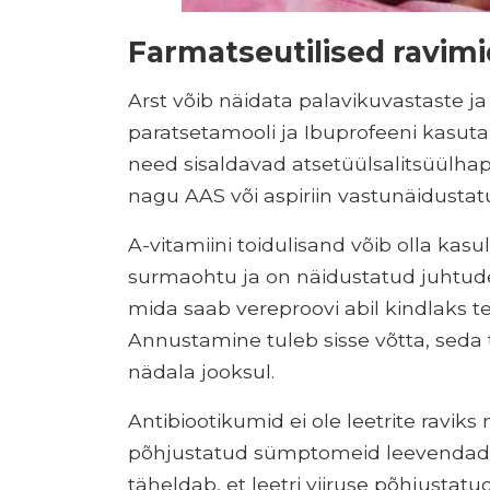
Farmatseutilised ravimi
Arst võib näidata palavikuvastaste ja 
paratsetamooli ja Ibuprofeeni kasuta
need sisaldavad atsetüülsalitsüülhape
nagu AAS või aspiriin vastunäidustatu
A-vitamiini toidulisand võib olla kasu
surmaohtu ja on näidustatud juhtudel, 
mida saab vereproovi abil kindlaks 
Annustamine tuleb sisse võtta, seda t
nädala jooksul.
Antibiootikumid ei ole leetrite ravik
põhjustatud sümptomeid leevendada, 
täheldab, et leetri viiruse põhjustat