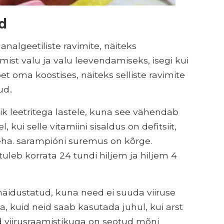
d
analgeetiliste ravimite, näiteks
mist valu ja valu leevendamiseks, isegi kui
t oma koostises, näiteks selliste ravimite
d..
lik leetritega lastele, kuna see vähendab
kui selle vitamiini sisaldus on defitsiit,
teha. sarampióni suremus on kõrge.
uleb korrata 24 tundi hiljem ja hiljem 4
s näidustatud, kuna need ei suuda viiruse
kuid neid saab kasutada juhul, kui arst
ud viirusraamistikuga on seotud mõni