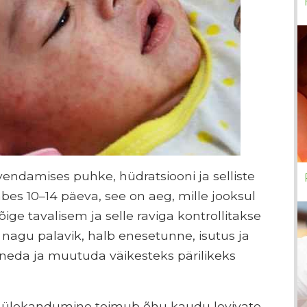
vendamises puhke, hüdratsiooni ja selliste
es 10–14 päeva, see on aeg, mille jooksul
ige tavalisem ja selle raviga kontrollitakse
nagu palavik, halb enesetunne, isutus ja
neda ja muutuda väikesteks pärilikeks
le ülekandumine toimub õhu kaudu levivate