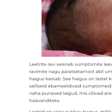
Leetrite ravi seisneb sümptomite lee
ravimite nagu paratsetamool abil umb
haigus kestab. See haigus on lastel kõ
selliseid ebameeldivaid sümptomeid 
naha punased laigud, mis võivad are
haavanditeks.
Leetrid on väga nakkav haigus, mil