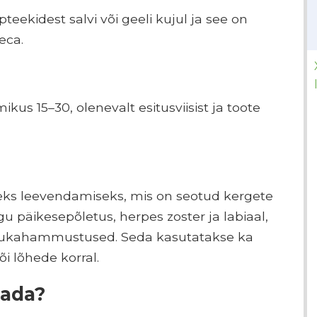
teekidest salvi või geeli kujul ja see on
eca.
kus 15–30, olenevalt esitusviisist ja toote
seks leevendamiseks, mis on seotud kergete
u päikesepõletus, herpes zoster ja labiaal,
utukahammustused. Seda kasutatakse ka
i lõhede korral.
tada?