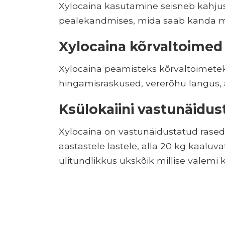
Xylocaina kasutamine seisneb kahjus
pealekandmises, mida saab kanda mar
Xylocaina kõrvaltoimed
Xylocaina peamisteks kõrvaltoimeteks
hingamisraskused, vererõhu langus,
Ksülokaiini vastunäidu
Xylocaina on vastunäidustatud rasedat
aastastele lastele, alla 20 kg kaaluvat
ülitundlikkus ükskõik millise valemi