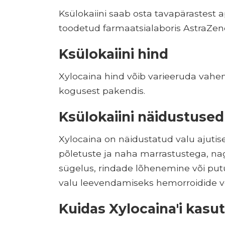
Ksülokaiini saab osta tavapärastest ap
toodetud farmaatsialaboris AstraZen
Ksülokaiini hind
Xylocaina hind võib varieeruda vahemi
kogusest pakendis.
Ksülokaiini näidustused
Xylocaina on näidustatud valu ajuti
põletuste ja naha marrastustega, nag
sügelus, rindade lõhenemine või p
valu leevendamiseks hemorroidide võ
Kuidas Xylocaina'i kasu