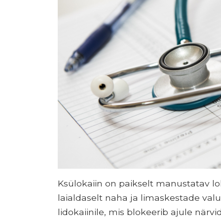
Ksülokaiin on paikselt manustatav l
laialdaselt naha ja limaskestade va
lidokaiinile, mis blokeerib ajule närvi