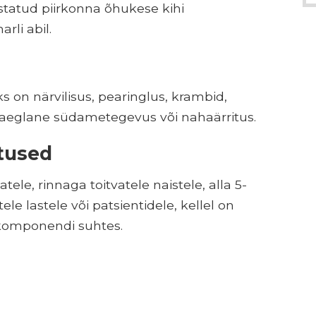
tatud piirkonna õhukese kihi
li abil.
 on närvilisus, pearinglus, krambid,
 aeglane südametegevus või nahaärritus.
stused
ele, rinnaga toitvatele naistele, alla 5-
ele lastele või patsientidele, kellel on
 komponendi suhtes.