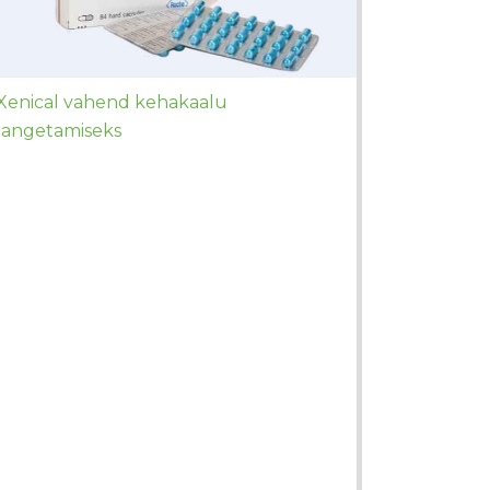
Xenical vahend kehakaalu
langetamiseks