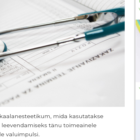
okaalanesteetikum, mida kasutatakse
lu leevendamiseks tänu toimeainele
de valuimpulsi..