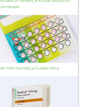
Millised on eelised ja kuidas seda ette
valmistada
Yaz Miks teenida ja kuidas võtta