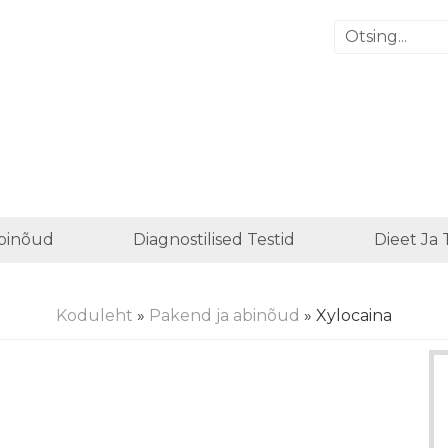
binõud
Diagnostilised Testid
Dieet Ja
Koduleht
»
Pakend ja abinõud
» Xylocaina