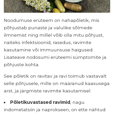
Noodumuse erüteem on nahapõletik, mis
põhjustab punaste ja valulike sõlmede
ilmnemist ning millel võib olla mitu põhjust,
näiteks infektsioonid, rasedus, ravimite
kasutamine või immuunsuse haigused.
Lisateave nodosumi erüteemi sümptomite ja
põhjuste kohta.
See põletik on ravitav ja ravi toimub vastavalt
selle põhjusele, mille on määranud kaasusega
arst, ja järgmiste ravimite kasutamisel:
Põletikuvastased ravimid
, nagu
indometatsiin ja naprokseen, on ette nähtud