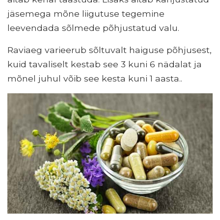
jäsemega mõne liigutuse tegemine
leevendada sõlmede põhjustatud valu.
Raviaeg varieerub sõltuvalt haiguse põhjusest,
kuid tavaliselt kestab see 3 kuni 6 nädalat ja
mõnel juhul võib see kesta kuni 1 aasta..