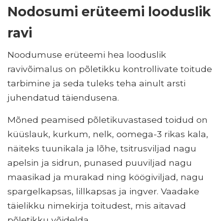
Nodosumi erüteemi looduslik
ravi
Noodumuse erüteemi hea looduslik
ravivõimalus on põletikku kontrollivate toitude
tarbimine ja seda tuleks teha ainult arsti
juhendatud täiendusena.
Mõned peamised põletikuvastased toidud on
küüslauk, kurkum, nelk, oomega-3 rikas kala,
näiteks tuunikala ja lõhe, tsitrusviljad nagu
apelsin ja sidrun, punased puuviljad nagu
maasikad ja murakad ning köögiviljad, nagu
spargelkapsas, lillkapsas ja ingver. Vaadake
täielikku nimekirja toitudest, mis aitavad
põletikku võidelda.