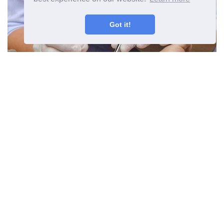
Got it!
Nahahaavade ravi
Eelmine artikkel