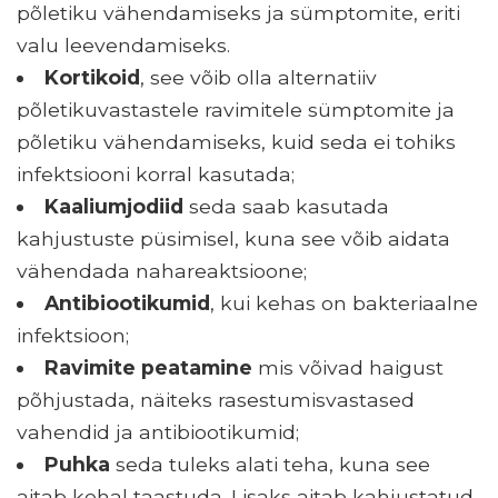
põletiku vähendamiseks ja sümptomite, eriti
valu leevendamiseks.
Kortikoid
, see võib olla alternatiiv
põletikuvastastele ravimitele sümptomite ja
põletiku vähendamiseks, kuid seda ei tohiks
infektsiooni korral kasutada;
Kaaliumjodiid
seda saab kasutada
kahjustuste püsimisel, kuna see võib aidata
vähendada nahareaktsioone;
Antibiootikumid
, kui kehas on bakteriaalne
infektsioon;
Ravimite peatamine
mis võivad haigust
põhjustada, näiteks rasestumisvastased
vahendid ja antibiootikumid;
Puhka
seda tuleks alati teha, kuna see
aitab kehal taastuda. Lisaks aitab kahjustatud