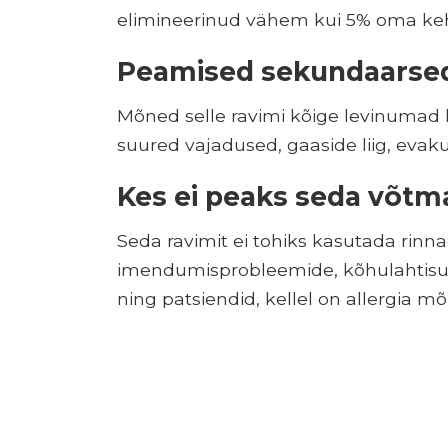
elimineerinud vähem kui 5% oma ke
Peamised sekundaarse
Mõned selle ravimi kõige levinumad 
suured vajadused, gaaside liig, evak
Kes ei peaks seda võtm
Seda ravimit ei tohiks kasutada rinna
imendumisprobleemide, kõhulahtisus
ning patsiendid, kellel on allergia