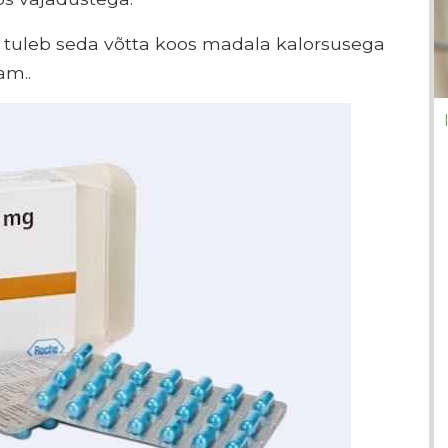
ks, tuleb seda võtta koos madala kalorsusega
am..