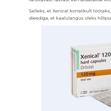
Selleks, et Xenical korralikult tööta
dieediga, et kaalulangus oleks hõlps