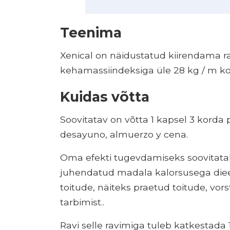
Teenima
Xenical on näidustatud kiirendama 
kehamassiindeksiga üle 28 kg / m korr
Kuidas võtta
Soovitatav on võtta 1 kapsel 3 korda
desayuno, almuerzo y cena.
Oma efekti tugevdamiseks soovitatakse
juhendatud madala kalorsusega dieet
toitude, näiteks praetud toitude, vo
tarbimist..
Ravi selle ravimiga tuleb katkestada 