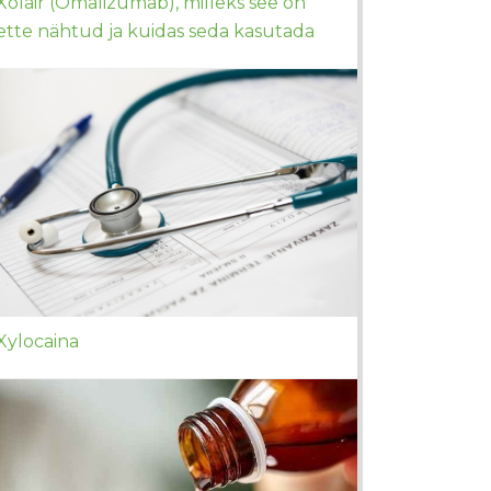
Xolair (Omalizumab), milleks see on
ette nähtud ja kuidas seda kasutada
Xylocaina