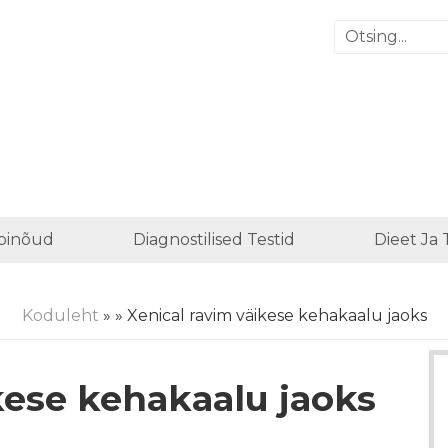
binõud
Diagnostilised Testid
Dieet Ja
Koduleht
»
» Xenical ravim väikese kehakaalu jaoks
kese kehakaalu jaoks