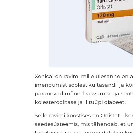
Xenical on ravim, mille ülesanne on
imendumist soolestiku tasandil ja kont
paranevad mõned rasvumisega seotu
kolesteroolitase ja II tüüpi diabeet..
Selle ravimi koostises on Orlistat - 
seedesüsteemis, mis tähendab, et 
tarbitavast rasvast eemaldatakse ko