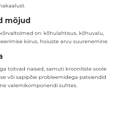
hakaalust.
d mõjud
kõrvaltoimed on: kõhulahtisus, kõhuvalu,
ueerimise kiirus, hoiuste arvu suurenemine.
a
ga toitvad naised, samuti krooniliste soole
e või sapipõie probleemidega patsiendid
 mõne valemikomponendi suhtes..