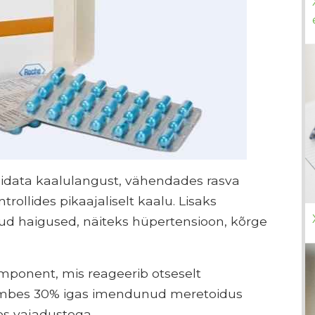
 aidata kaalulangust, vähendades rasva
rollides pikaajaliselt kaalu. Lisaks
d haigused, näiteks hüpertensioon, kõrge
komponent, mis reageerib otseselt
umbes 30% igas imendunud meretoidus
os vajadustega.