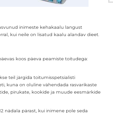
rasvunud inimeste kehakaalu langust
al, kui neile on lisatud kaalu alandav dieet.
 päevas koos päeva peamiste toitudega:
 teil järgida toitumisspetsialisti
i, kuna on oluline vähendada rasvarikaste
rstide, pirukate, kookide ja muude eesmärkide
12 nädala pärast, kui inimene pole seda