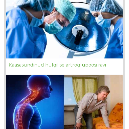
Kaasasündinud hulgilise artroglüpoosi ravi