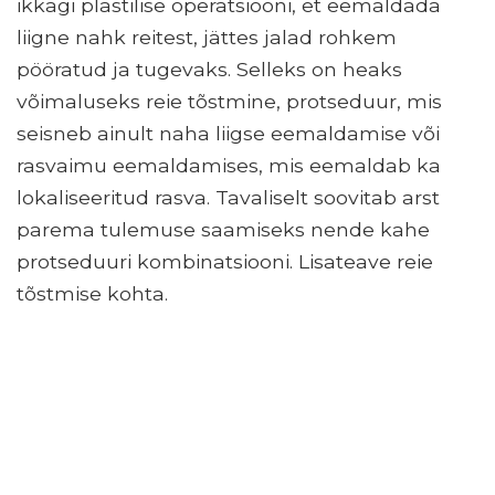
ikkagi plastilise operatsiooni, et eemaldada
liigne nahk reitest, jättes jalad rohkem
pööratud ja tugevaks. Selleks on heaks
võimaluseks reie tõstmine, protseduur, mis
seisneb ainult naha liigse eemaldamise või
rasvaimu eemaldamises, mis eemaldab ka
lokaliseeritud rasva. Tavaliselt soovitab arst
parema tulemuse saamiseks nende kahe
protseduuri kombinatsiooni. Lisateave reie
tõstmise kohta.