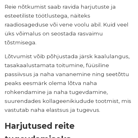
Reie nõtkumist saab ravida harjutuste ja
esteetiliste töötlustega, näiteks
raadiosageduse või vene voolu abil. Kuid veel
üks võimalus on seostada rasvaimu
tõstmisega.
Lõtvumist võib põhjustada järsk kaalulangus,
tasakaalustamata toitumine, füüsiline
passiivsus ja naha vananemine ning seetõttu
peaks eesmärk olema lõtva naha
rohkendamine ja naha tugevdamine,
suurendades kollageenikiudude tootmist, mis
vastutab naha elastsus ja tugevus.
Harjutused reite