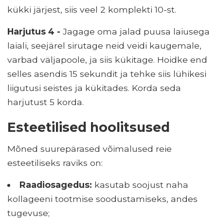
kükki järjest, siis veel 2 komplekti 10-st.
Harjutus 4 -
Jagage oma jalad puusa laiusega
laiali, seejärel sirutage neid veidi kaugemale,
varbad väljapoole, ja siis kükitage. Hoidke end
selles asendis 15 sekundit ja tehke siis lühikesi
liigutusi seistes ja kükitades. Korda seda
harjutust 5 korda.
Esteetilised hoolitsused
Mõned suurepärased võimalused reie
esteetiliseks raviks on:
Raadiosagedus:
kasutab soojust naha
kollageeni tootmise soodustamiseks, andes
tugevuse;