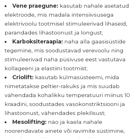
Vene praegune:
kasutab nahale asetatud
elektroode, mis madala intensiivsusega
elektrivoolu tootmisel stimuleerivad lihaseid,
parandades lihastoonust ja longust;
Karboksiteraapia:
naha alla gaasisüstide
tegemine, mis soodustavad verevoolu ning
stimuleerivad naha püsivuse eest vastutava
kollageeni ja elastiini tootmist;
Criolift:
kasutab külmasüsteemi, mida
nimetatakse peltier-rakuks ja mis suudab
vähendada kohalikku temperatuuri miinus 10
kraadini, soodustades vasokonstriktsiooni ja
lihastoonust, vähendades plekilisust;
Mesolifting:
näo ja kaela nahale
noorendavate ainete või ravimite süstimine,