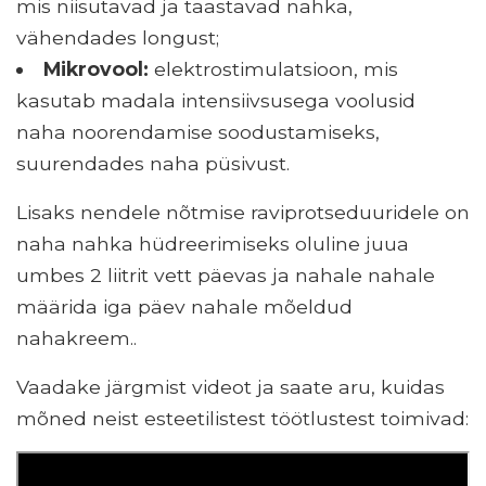
mis niisutavad ja taastavad nahka,
vähendades longust;
Mikrovool:
elektrostimulatsioon, mis
kasutab madala intensiivsusega voolusid
naha noorendamise soodustamiseks,
suurendades naha püsivust.
Lisaks nendele nõtmise raviprotseduuridele on
naha nahka hüdreerimiseks oluline juua
umbes 2 liitrit vett päevas ja nahale nahale
määrida iga päev nahale mõeldud
nahakreem..
Vaadake järgmist videot ja saate aru, kuidas
mõned neist esteetilistest töötlustest toimivad: