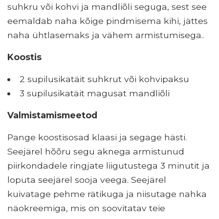
suhkru või kohvi ja mandliõli seguga, sest see
eemaldab naha kõige pindmisema kihi, jättes
naha ühtlasemaks ja vähem armistumisega..
Koostis
2 supilusikatäit suhkrut või kohvipaksu
3 supilusikatäit magusat mandliõli
Valmistamismeetod
Pange koostisosad klaasi ja segage hästi.
Seejärel hõõru segu aknega armistunud
piirkondadele ringjate liigutustega 3 minutit ja
loputa seejärel sooja veega. Seejärel
kuivatage pehme rätikuga ja niisutage nahka
näokreemiga, mis on soovitatav teie