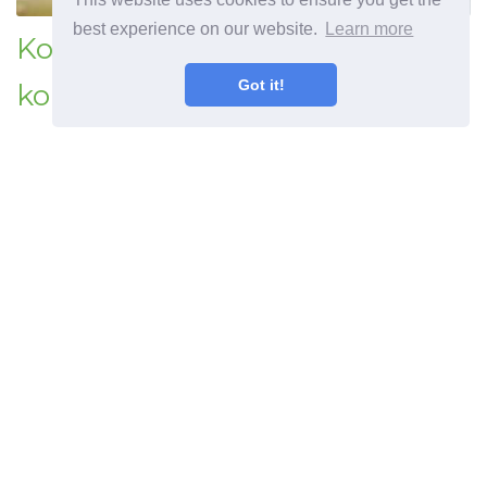
best experience on our website.
Learn more
Koduhooldused kõhulahtisuse
Got it!
korral
©
2026
OdysseeDuBienEtre
Kasulik teave ja näpunäited tervisliku eluviisi kohta.
Haiguste sümptomid, haigused ja nende ravi. Õige
toitumise retseptid.