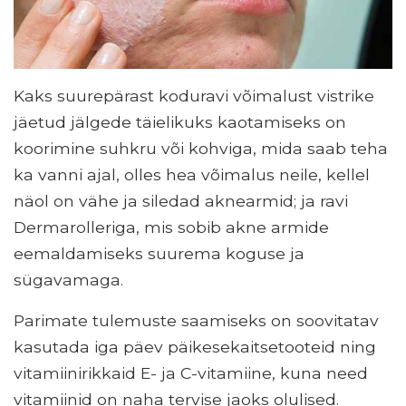
Kaks suurepärast koduravi võimalust vistrike
jäetud jälgede täielikuks kaotamiseks on
koorimine suhkru või kohviga, mida saab teha
ka vanni ajal, olles hea võimalus neile, kellel
näol on vähe ja siledad aknearmid; ja ravi
Dermarolleriga, mis sobib akne armide
eemaldamiseks suurema koguse ja
sügavamaga.
Parimate tulemuste saamiseks on soovitatav
kasutada iga päev päikesekaitsetooteid ning
vitamiinirikkaid E- ja C-vitamiine, kuna need
vitamiinid on naha tervise jaoks olulised.