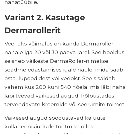
nahatüübile.
Variant 2. Kasutage
Dermarollerit
Veel üks võimalus on kanda Dermaroller
nahale iga 20 või 30 päeva järel. See hooldus
seisneb väikeste DermaRoller-nimelise
seadme edastamises igale näole, mida saab
osta ilupoodidest või veebist. See sisaldab
vahemikus 200 kuni 540 nõela, mis läbi naha
läbi teevad väikesed augud, hõlbustades
tervendavate kreemide või seerumite toimet.
Väikesed augud soodustavad ka uute
kollageenikiudude tootmist, olles