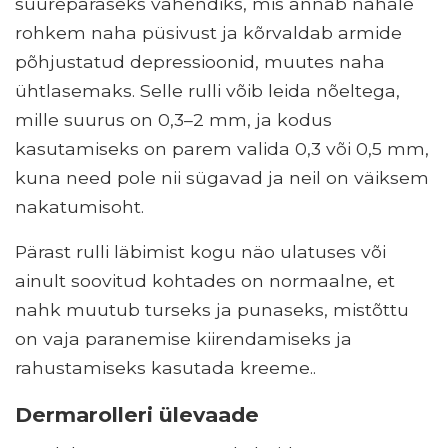
suurepäraseks vahendiks, mis annab nahale
rohkem naha püsivust ja kõrvaldab armide
põhjustatud depressioonid, muutes naha
ühtlasemaks. Selle rulli võib leida nõeltega,
mille suurus on 0,3–2 mm, ja kodus
kasutamiseks on parem valida 0,3 või 0,5 mm,
kuna need pole nii sügavad ja neil on väiksem
nakatumisoht.
Pärast rulli läbimist kogu näo ulatuses või
ainult soovitud kohtades on normaalne, et
nahk muutub turseks ja punaseks, mistõttu
on vaja paranemise kiirendamiseks ja
rahustamiseks kasutada kreeme..
Dermarolleri ülevaade