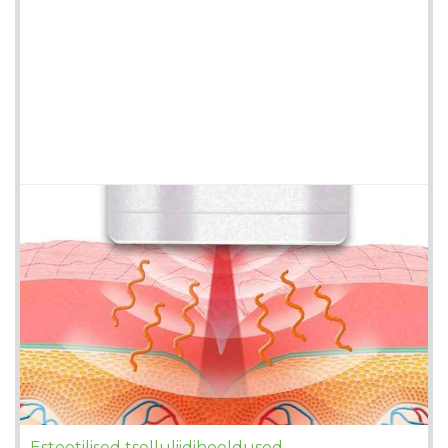
Esteetilised tselluliidihooldused