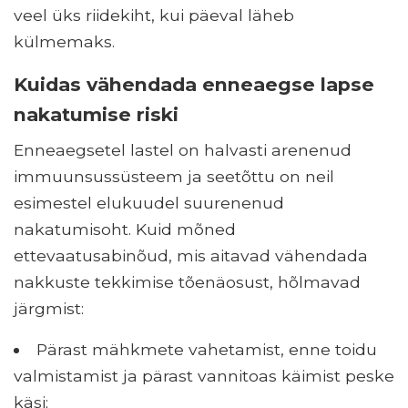
veel üks riidekiht, kui päeval läheb
külmemaks.
Kuidas vähendada enneaegse lapse
nakatumise riski
Enneaegsetel lastel on halvasti arenenud
immuunsussüsteem ja seetõttu on neil
esimestel elukuudel suurenenud
nakatumisoht. Kuid mõned
ettevaatusabinõud, mis aitavad vähendada
nakkuste tekkimise tõenäosust, hõlmavad
järgmist:
Pärast mähkmete vahetamist, enne toidu
valmistamist ja pärast vannitoas käimist peske
käsi;