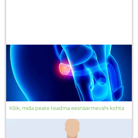
Kõik, mida peate teadma eesnäärmevähi kohta