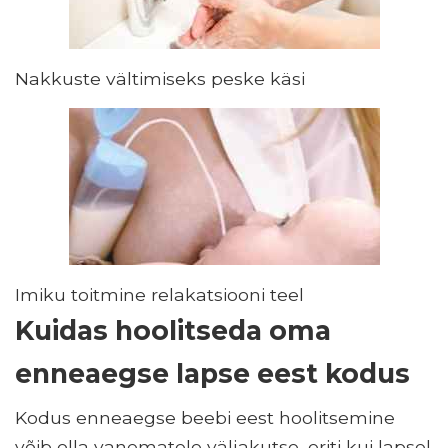
Nakkuste vältimiseks peske käsi
Imiku toitmine relakatsiooni teel
Kuidas hoolitseda oma
enneaegse lapse eest kodus
Kodus enneaegse beebi eest hoolitsemine
võib olla vanematele väljakutse, eriti kui lapsel