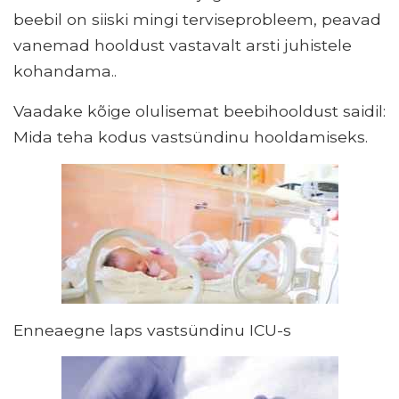
beebil on siiski mingi terviseprobleem, peavad
vanemad hooldust vastavalt arsti juhistele
kohandama..
Vaadake kõige olulisemat beebihooldust saidil:
Mida teha kodus vastsündinu hooldamiseks.
Enneaegne laps vastsündinu ICU-s