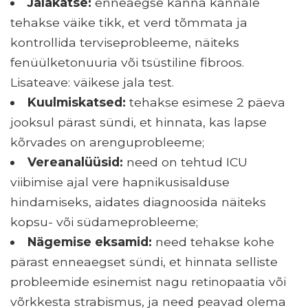
Jalakatse:
enneaegse kanna kannale
tehakse väike tikk, et verd tõmmata ja
kontrollida terviseprobleeme, näiteks
fenüülketonuuria või tsüstiline fibroos.
Lisateave: väikese jala test.
Kuulmiskatsed:
tehakse esimese 2 päeva
jooksul pärast sündi, et hinnata, kas lapse
kõrvades on arenguprobleeme;
Vereanalüüsid:
need on tehtud ICU
viibimise ajal vere hapnikusisalduse
hindamiseks, aidates diagnoosida näiteks
kopsu- või südameprobleeme;
Nägemise eksamid:
need tehakse kohe
pärast enneaegset sündi, et hinnata selliste
probleemide esinemist nagu retinopaatia või
võrkkesta strabismus, ja need peavad olema