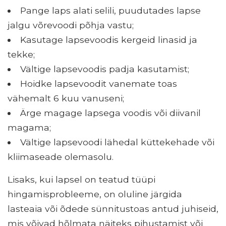
Pange laps alati selili, puudutades lapse
jalgu võrevoodi põhja vastu;
Kasutage lapsevoodis kergeid linasid ja
tekke;
Vältige lapsevoodis padja kasutamist;
Hoidke lapsevoodit vanemate toas
vähemalt 6 kuu vanuseni;
Ärge magage lapsega voodis või diivanil
magama;
Vältige lapsevoodi lähedal küttekehade või
kliimaseade olemasolu.
Lisaks, kui lapsel on teatud tüüpi
hingamisprobleeme, on oluline järgida
lasteaia või õdede sünnitustoas antud juhiseid,
mis võivad hõlmata näiteks pihustamist või