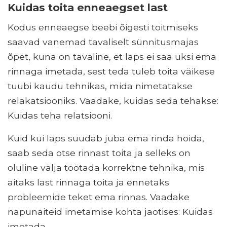
Kuidas toita enneaegset last
Kodus enneaegse beebi õigesti toitmiseks
saavad vanemad tavaliselt sünnitusmajas
õpet, kuna on tavaline, et laps ei saa üksi ema
rinnaga imetada, sest teda tuleb toita väikese
tuubi kaudu tehnikas, mida nimetatakse
relakatsiooniks. Vaadake, kuidas seda tehakse:
Kuidas teha relatsiooni.
Kuid kui laps suudab juba ema rinda hoida,
saab seda otse rinnast toita ja selleks on
oluline välja töötada korrektne tehnika, mis
aitaks last rinnaga toita ja ennetaks
probleemide teket ema rinnas. Vaadake
näpunäiteid imetamise kohta jaotises: Kuidas
imetada.