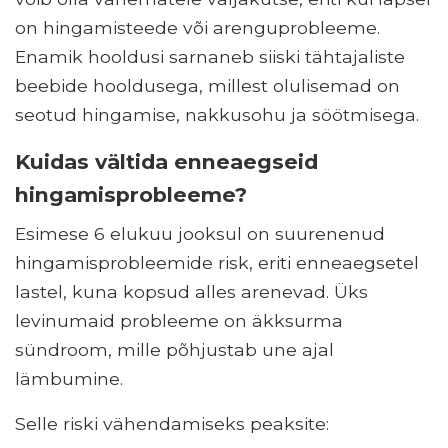
on hingamisteede või arenguprobleeme.
Enamik hooldusi sarnaneb siiski tähtajaliste
beebide hooldusega, millest olulisemad on
seotud hingamise, nakkusohu ja söötmisega.
Kuidas vältida enneaegseid
hingamisprobleeme?
Esimese 6 elukuu jooksul on suurenenud
hingamisprobleemide risk, eriti enneaegsetel
lastel, kuna kopsud alles arenevad. Üks
levinumaid probleeme on äkksurma
sündroom, mille põhjustab une ajal
lämbumine.
Selle riski vähendamiseks peaksite: