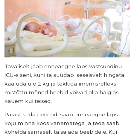
Tavaliselt jääb enneaegne laps vastsündinu
ICU-s seni, kuni ta suudab iseseisvalt hingata,
kaaluda üle 2 kg ja tekkida imemisrefleks,
mistõttu mõned beebid võivad olla haiglas
kauem kui teised.
Pärast seda perioodi saab enneaegne laps
koju minna koos vanematega ja teda saab
kohelda sarnaselt täisajaga beebidele. Kui