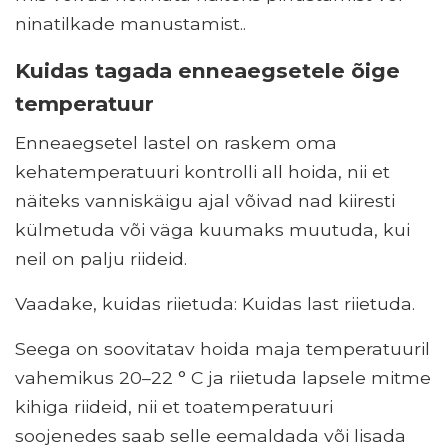
ninatilkade manustamist..
Kuidas tagada enneaegsetele õige
temperatuur
Enneaegsetel lastel on raskem oma
kehatemperatuuri kontrolli all hoida, nii et
näiteks vanniskäigu ajal võivad nad kiiresti
külmetuda või väga kuumaks muutuda, kui
neil on palju riideid.
Vaadake, kuidas riietuda: Kuidas last riietuda.
Seega on soovitatav hoida maja temperatuuril
vahemikus 20–22 ° C ja riietuda lapsele mitme
kihiga riideid, nii et toatemperatuuri
soojenedes saab selle eemaldada või lisada