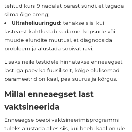
tehtud kuni 9 nädalat pärast sündi, et tagada
silma õige areng;
Ultraheliuuringud:
tehakse siis, kui
lastearst kahtlustab südame, kopsude või
muude elundite muutusi, et diagnoosida
probleem ja alustada sobivat ravi.
Lisaks neile testidele hinnatakse enneaegset
last iga päev ka füüsiliselt, kõige olulisemad
parameetrid on kaal, pea suurus ja kõrgus.
Millal enneaegset last
vaktsineerida
Enneaegse beebi vaktsineerimisprogrammi
tuleks alustada alles siis, kui beebi kaal on üle