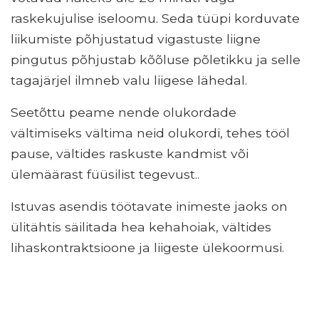
raskekujulise iseloomu. Seda tüüpi korduvate
liikumiste põhjustatud vigastuste liigne
pingutus põhjustab kõõluse põletikku ja selle
tagajärjel ilmneb valu liigese lähedal.
Seetõttu peame nende olukordade
vältimiseks vältima neid olukordi, tehes tööl
pause, vältides raskuste kandmist või
ülemäärast füüsilist tegevust..
Istuvas asendis töötavate inimeste jaoks on
ülitähtis säilitada hea kehahoiak, vältides
lihaskontraktsioone ja liigeste ülekoormusi.