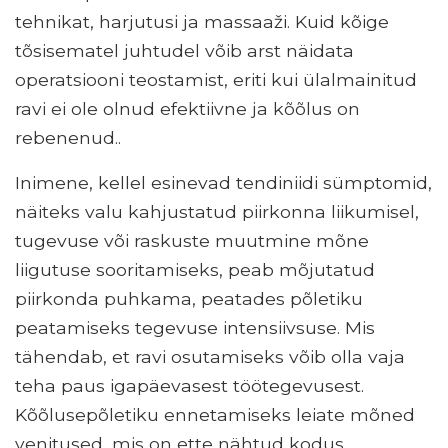
tehnikat, harjutusi ja massaaži. Kuid kõige
tõsisematel juhtudel võib arst näidata
operatsiooni teostamist, eriti kui ülalmainitud
ravi ei ole olnud efektiivne ja kõõlus on
rebenenud..
Inimene, kellel esinevad tendiniidi sümptomid,
näiteks valu kahjustatud piirkonna liikumisel,
tugevuse või raskuste muutmine mõne
liigutuse sooritamiseks, peab mõjutatud
piirkonda puhkama, peatades põletiku
peatamiseks tegevuse intensiivsuse. Mis
tähendab, et ravi osutamiseks võib olla vaja
teha paus igapäevasest töötegevusest.
Kõõlusepõletiku ennetamiseks leiate mõned
venitused, mis on ette nähtud kodus