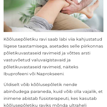
Kõõlusepõletiku ravi saab läbi viia kahjustatud
liigese taastamisega, asetades selle piirkonnas
põletikuvastaseid ravimeid ja võttes arsti
vastuvõetud valuvaigistavaid ja
põletikuvastaseid ravimeid, näiteks
Ibuprofeeni või Naprokseeni.
Üldiselt võib kõõlusepõletik nende
abinõudega paraneda, kuid võib olla vajalik, et
inimene abistab füsioterapeuti, kes kasutab
kõõlusepõletiku raviks mõnda ultraheli