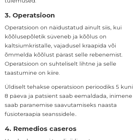
tulemused.
3. Operatsioon
Operatsioon on näidustatud ainult siis, kui
kõõlusepõletik süveneb ja kõõlus on
kaltsiumkristalle, vajadusel kraapida või
õmmelda kõõlust pärast selle rebenemist.
Operatsioon on suhteliselt lihtne ja selle
taastumine on kiire.
Üldiselt tehakse operatsioon perioodiks 5 kuni
8 päeva ja patsient saab eemaldada, inimene
saab paranemise saavutamiseks naasta
füsioteraapia seanssidele..
4. Remedios caseros