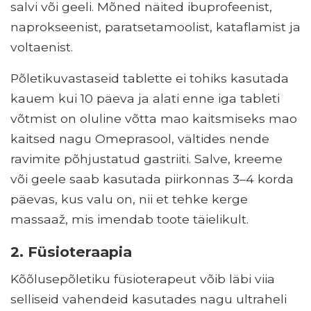
salvi või geeli. Mõned näited ibuprofeenist,
naprokseenist, paratsetamoolist, kataflamist ja
voltaenist.
Põletikuvastaseid tablette ei tohiks kasutada
kauem kui 10 päeva ja alati enne iga tableti
võtmist on oluline võtta mao kaitsmiseks mao
kaitsed nagu Omeprasool, vältides nende
ravimite põhjustatud gastriiti. Salve, kreeme
või geele saab kasutada piirkonnas 3–4 korda
päevas, kus valu on, nii et tehke kerge
massaaž, mis imendab toote täielikult.
2. Füsioteraapia
Kõõlusepõletiku füsioterapeut võib läbi viia
selliseid vahendeid kasutades nagu ultraheli