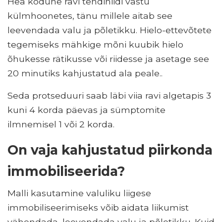
Hea kodune ravi tendiniidi vastu
külmhoonetes, tänu millele aitab see
leevendada valu ja põletikku. Hielo-ettevõtete
tegemiseks mähkige mõni kuubik hielo
õhukesse rätikusse või riidesse ja asetage see
20 minutiks kahjustatud ala peale..
Seda protseduuri saab läbi viia ravi algetapis 3
kuni 4 korda päevas ja sümptomite
ilmnemisel 1 või 2 korda.
On vaja kahjustatud piirkonda
immobiliseerida?
Malli kasutamine valuliku liigese
immobiliseerimiseks võib aidata liikumist
vähendada, leevendada valu ja põletikku. Kuid