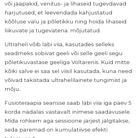
või jääpakid, venitus- ja lihaseid tugevdavad
harjutused, et leevendada kahjustatud
kõõluse valu ja põletikku ning hoida lihaseid
liikuvate ja tugevatena. mõjutatud.
Ultraheli võib läbi viia, kasutades selleks
seadmeks sobivat geeli või selle geeli segu
põletikuvastase geeliga Voltarenis. Kuid mitte
kõiki salve ei saa sel viisil kasutada, kuna need
võivad takistada ultrahelilainete tungimist ja
mõju..
Füsioteraapia seansse saab läbi viia iga päev 5
korda nädalas vastavalt inimese saadavusele.
Mida rohkem aga sessioone järjest jälgitakse,
seda paremad on kumulatiivse efekti