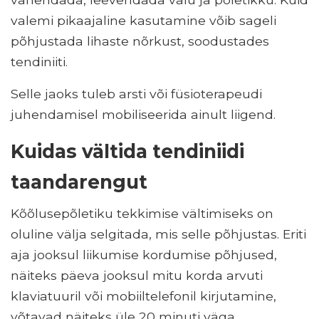
valemi pikaajaline kasutamine võib sageli
põhjustada lihaste nõrkust, soodustades
tendiniiti.
Selle jaoks tuleb arsti või füsioterapeudi
juhendamisel mobiliseerida ainult liigend.
Kuidas vältida tendiniidi
taandarengut
Kõõlusepõletiku tekkimise vältimiseks on
oluline välja selgitada, mis selle põhjustas. Eriti
aja jooksul liikumise kordumise põhjused,
näiteks päeva jooksul mitu korda arvuti
klaviatuuril või mobiiltelefonil kirjutamine,
võtavad näiteks üle 20 minuti väga